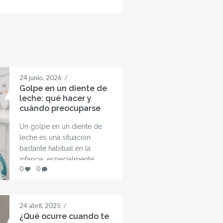
24 junio, 2026
/
Golpe en un diente de
leche: qué hacer y
cuándo preocuparse
Un golpe en un diente de
leche es una situación
bastante habitual en la
infancia, especialmente
0
0
cuando los niños empiezan
a caminar, correr o jugar.
Aunque en muchos casos
no reviste gravedad, es
24 abril, 2025
/
normal que surjan dudas
¿Qué ocurre cuando te