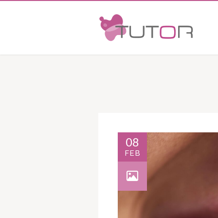
08
FEB