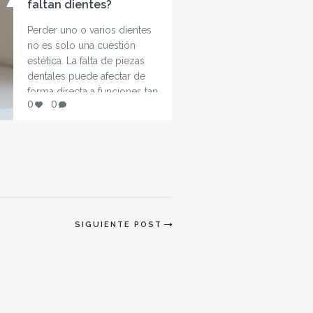
sobre cómo actuar, qué
faltan dientes?
señales vigilar y cuándo es
Perder uno o varios dientes
necesario acudir al dentista.
no es solo una cuestión
Los traumatismos dentales
estética. La falta de piezas
pueden afectar…
dentales puede afectar de
forma directa a funciones tan
0
0
importantes como la
masticación o el habla. A
pesar de ello, muchas
personas conviven con esta
situación sin conocer las
consecuencias reales que
puede tener a medio y largo
plazo. En…
SIGUIENTE POST